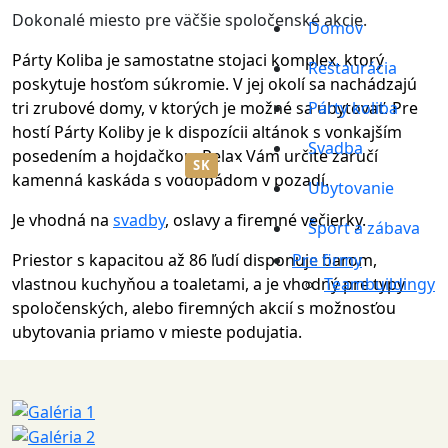
Dokonalé miesto pre väčšie spoločenské akcie.
Domov
Párty Koliba je samostatne stojaci komplex, ktorý
Reštaurácia
poskytuje hosťom súkromie. V jej okolí sa nachádzajú
tri zrubové domy, v ktorých je možné sa ubytovať. Pre
Párty koliba
hostí Párty Koliby je k dispozícii altánok s vonkajším
Svadba
posedením a hojdačkou. Relax Vám určite zaručí
SK
EN
|
kamenná kaskáda s vodopádom v pozadí.
Ubytovanie
Je vhodná na
svadby
, oslavy a firemné večierky.
Šport a zábava
Priestor s kapacitou až 86 ľudí disponuje barom,
Pre firmy
vlastnou kuchyňou a toaletami, a je vhodný pre typy
Teambuildingy
spoločenských, alebo firemných akcií s možnosťou
ubytovania priamo v mieste podujatia.